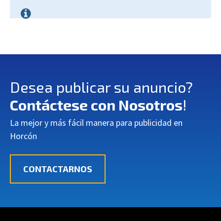
Desea publicar su anuncio?
Contáctese con Nosotros
!
La mejor y más fácil manera para publicidad en
Horcón
CONTACTARNOS