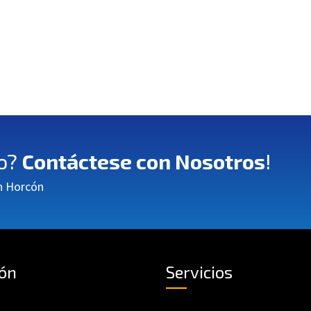
io?
Contáctese con Nosotros
!
en Horcón
ón
Servicios